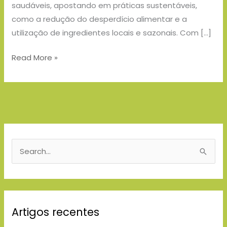
saudáveis, apostando em práticas sustentáveis,
como a redução do desperdício alimentar e a
utilização de ingredientes locais e sazonais. Com […]
Read More »
S
e
a
r
Artigos recentes
c