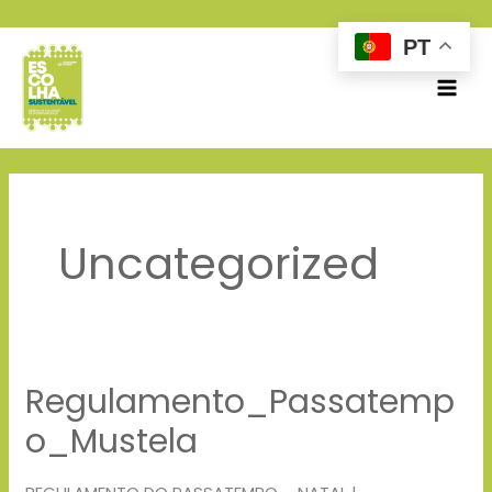
Skip
PT
to
content
Uncategorized
Regulamento_Passatemp
Regulamento_Passatempo_Mustela
o_Mustela