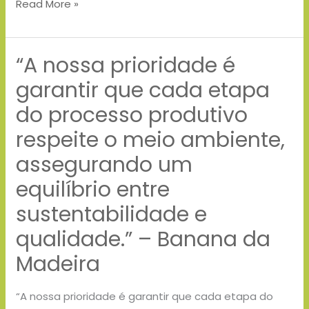
Read More »
–
Banana
da
“A nossa prioridade é
“A
Madeira
nossa
garantir que cada etapa
prioridade
do processo produtivo
é
respeite o meio ambiente,
garantir
que
assegurando um
cada
equilíbrio entre
etapa
sustentabilidade e
do
processo
qualidade.” – Banana da
produtivo
Madeira
respeite
o
“A nossa prioridade é garantir que cada etapa do
meio