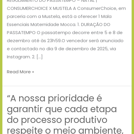
REGULAMENTO DO PASSATEMPO – NATAL |
CONSUMERCHOICE X MUSTELA A ConsumerChoice, em
parceria com a Mustela, está a oferecer 1 Mala
Essenciais Maternidade Mocca. 1. DURAÇÃO DO
PASSATEMPO O passatempo decorre entre 5 e 8 de
dezembro até às 23h59.O vencedor será anunciado
e contactado no dia 9 de dezembro de 2025, via
Instagram. 2. […]
Read More »
“A nossa prioridade é
“A
nossa
garantir que cada etapa
prioridade
do processo produtivo
é
respeite o meio ambiente,
garantir