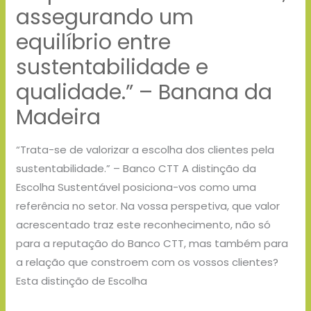
que
assegurando um
cada
equilíbrio entre
etapa
sustentabilidade e
do
processo
qualidade.” – Banana da
produtivo
Madeira
respeite
o
“Trata-se de valorizar a escolha dos clientes pela
meio
sustentabilidade.” – Banco CTT A distinção da
ambiente,
Escolha Sustentável posiciona-vos como uma
assegurando
referência no setor. Na vossa perspetiva, que valor
um
acrescentado traz este reconhecimento, não só
equilíbrio
para a reputação do Banco CTT, mas também para
entre
a relação que constroem com os vossos clientes?
sustentabilidade
Esta distinção de Escolha
e
qualidade.”