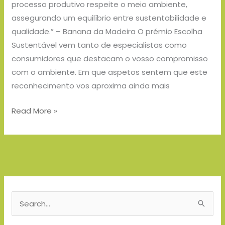
processo produtivo respeite o meio ambiente,
ambiente,
assegurando um equilíbrio entre sustentabilidade e
assegurando
qualidade.” – Banana da Madeira O prémio Escolha
um
Sustentável vem tanto de especialistas como
equilíbrio
consumidores que destacam o vosso compromisso
entre
com o ambiente. Em que aspetos sentem que este
sustentabilidade
reconhecimento vos aproxima ainda mais
e
qualidade.”
Read More »
–
Banana
da
Madeira
S
e