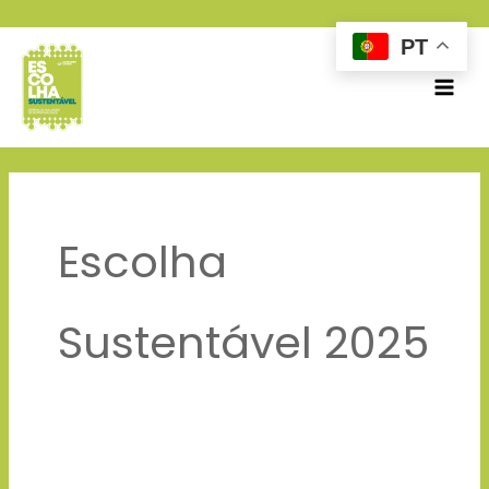
Skip
PT
to
content
Escolha
Sustentável 2025
Banco