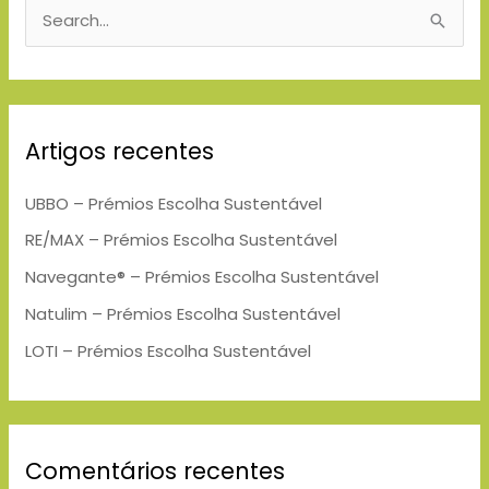
S
e
a
r
Artigos recentes
c
h
UBBO – Prémios Escolha Sustentável
f
RE/MAX – Prémios Escolha Sustentável
o
Navegante® – Prémios Escolha Sustentável
r
Natulim – Prémios Escolha Sustentável
:
LOTI – Prémios Escolha Sustentável
Comentários recentes