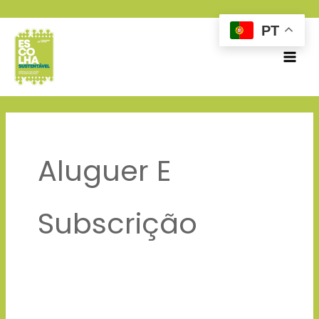
Skip
PT
to
content
Aluguer E
Subscrição
Decathlon