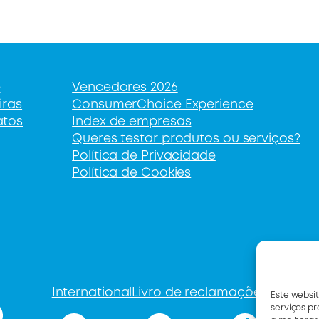
e
Vencedores 2026
iras
ConsumerChoice Experience
atos
Index de empresas
Queres testar produtos ou serviços?
Política de Privacidade
Política de Cookies
International
Livro de reclamações
Este websi
serviços p