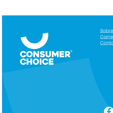
Sobr
Carre
Cont