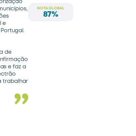
lorização
unicípios,
NOTA GLOBAL
87%
ções
l e
Portugal.
ta de
onfirmação
as e faz a
ectrão
a trabalhar